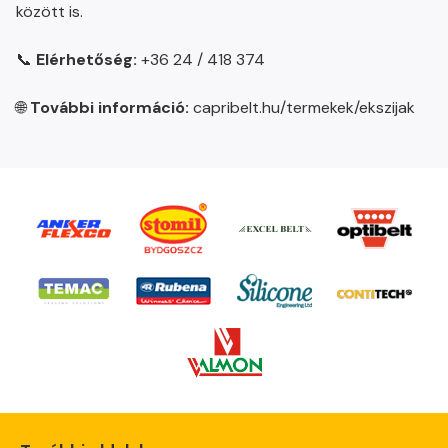
között is.
📞
Elérhetőség:
+36 24 / 418 374
🌐
További információ:
capribelt.hu/termekek/ekszijak