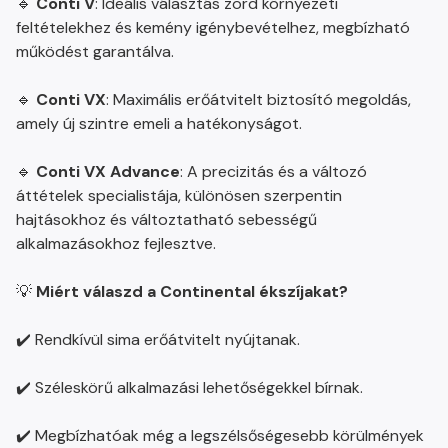
🔹
Conti V
: Ideális választás zord környezeti
feltételekhez és kemény igénybevételhez, megbízható
működést garantálva.
🔹
Conti VX
: Maximális erőátvitelt biztosító megoldás,
amely új szintre emeli a hatékonyságot.
🔹
Conti VX Advance
: A precizitás és a változó
áttételek specialistája, különösen szerpentin
hajtásokhoz és változtatható sebességű
alkalmazásokhoz fejlesztve.
💡
Miért válaszd a Continental ékszíjakat?
✔️ Rendkívül sima erőátvitelt nyújtanak.
✔️ Széleskörű alkalmazási lehetőségekkel bírnak.
✔️ Megbízhatóak még a legszélsőségesebb körülmények