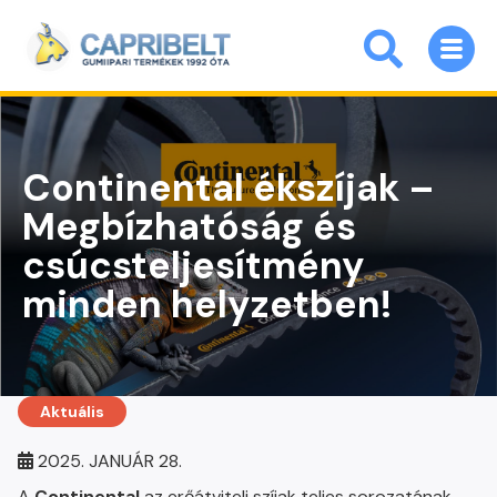
Continental ékszíjak –
Megbízhatóság és
csúcsteljesítmény
minden helyzetben!
Aktuális
2025. JANUÁR 28.
A
Continental
az erőátviteli szíjak teljes sorozatának